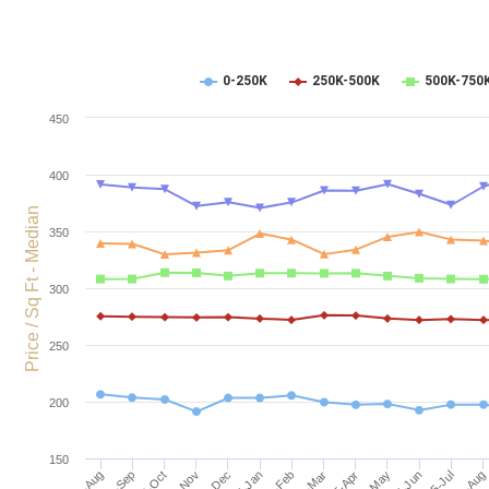
0-250K
250K-500K
500K-750
450
400
Price / Sq Ft - Median
350
300
250
200
150